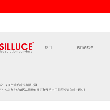
我们的故事
应用
ꀇ
深圳市灿明科技有限公司
ꀷ
深圳市光明新区马田街道将石新围第四工业区鸿运兴科技园5楼