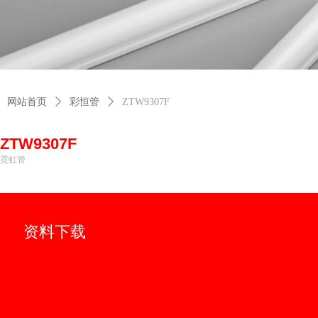
网站首页
ꄲ
彩恒管
ꄲ
ZTW9307F
ZTW9307F
霓虹管
资料下载