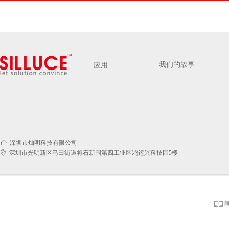
我们的故事
应用
ꀇ
深圳市灿明科技有限公司
ꀷ
深圳市光明新区马田街道将石新围第四工业区鸿运兴科技园5楼