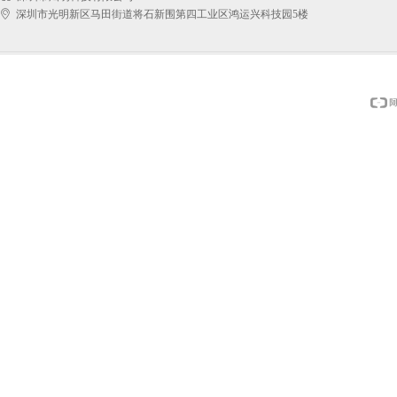
ꀷ
深圳市光明新区马田街道将石新围第四工业区鸿运兴科技园5楼