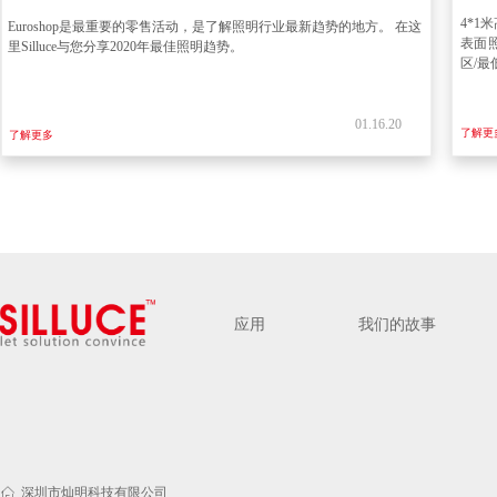
4*1
米
Euroshop是最重要的零售活动，是了解照明行业最新趋势的地方。 在这
表面
里Silluce与您分享2020年最佳照明趋势。
区
/
最
01.16.20
了解更
了解更多
应用
我们的故事
ꀇ
深圳市灿明科技有限公司