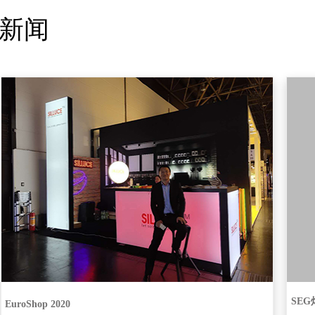
新闻
SE
EuroShop 2020