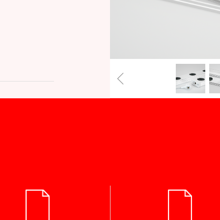
000H
cUL
62
ꁆ