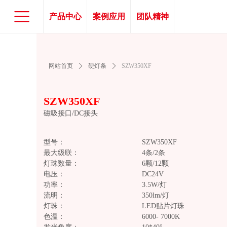
产品中心
案例应用
团队精神
网站首页
ꄲ
硬灯条
ꄲ
SZW350XF
SZW350XF
磁吸接口/DC接头
型号： SZW350XF
最大级联： 4条/2条
灯珠数量： 6颗/
电压： DC24V
功率： 3.5W/灯
流明： 350lm/灯
灯珠： LED贴片灯珠
色温： 6000- 7000K