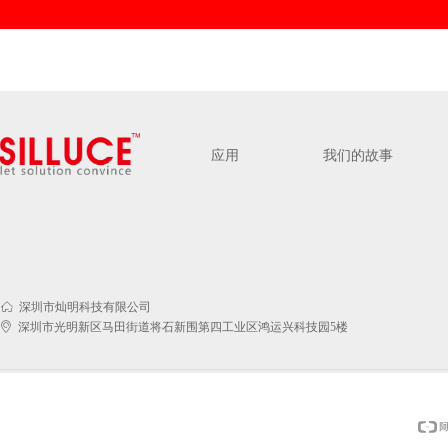
应用
我们的故事
ꀇ
深圳市灿明科技有限公司
ꀷ
深圳市光明新区马田街道将石新围第四工业区鸿运兴科技园5楼