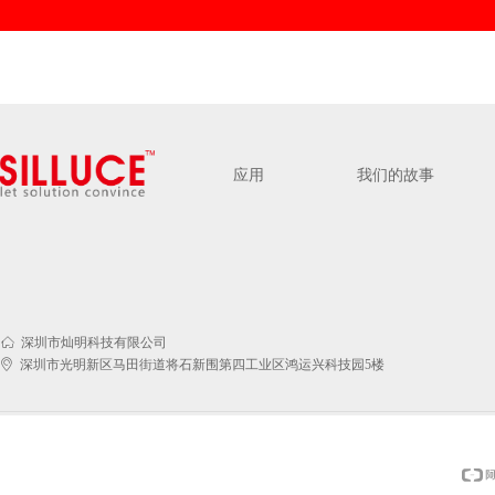
应用
我们的故事
ꀇ
深圳市灿明科技有限公司
ꀷ
深圳市光明新区马田街道将石新围第四工业区鸿运兴科技园5楼