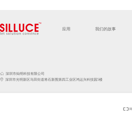
应用
我们的故事
ꀇ
深圳市灿明科技有限公司
ꀷ
深圳市光明新区马田街道将石新围第四工业区鸿运兴科技园5楼