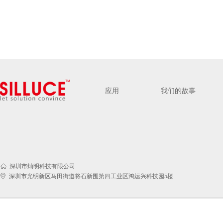
应用
我们的故事
ꀇ
深圳市灿明科技有限公司
ꀷ
深圳市光明新区马田街道将石新围第四工业区鸿运兴科技园5楼