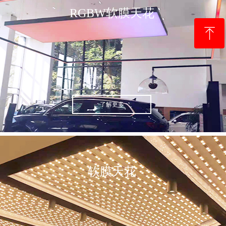
RGBW软膜天花
ꁸ
Top
了解更多
软膜天花