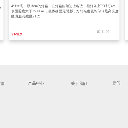
4*1
米高，厚
18cm
的灯箱，在灯箱的短边上各放一根灯条上下对打
4m
，
这
表面照度大于
1500Lux
，整体画面无阴影，灯箱亮度较均匀（最高亮度
区
/
最低亮度区≤
1.2
）
02.11.20
了解更多
新闻
产品中心
故事
关于我们