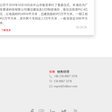
公司于2019年10月16日在中山市板芙举行了奠基仪式。本项目为广
东赛凌科技有限公司搬迁建设及LED制造项目，项目总投资约2.4亿
元，占地面积约20916平方米，总建筑面积约5万平方米。一期工程
约3万平方米，其中两个车间近2.5万平方米，一栋宿舍近5000平方
米。
03.26.20
了解更多
张琳
销售经理
+86 158 8967 3378
ꂅ
ꀤ
158 8967 3378
export@silluce.com
ꂘ